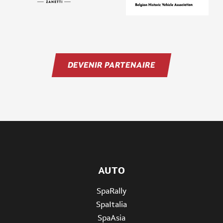
DEVENIR PARTENAIRE
AUTO
SpaRally
SpaItalia
SpaAsia