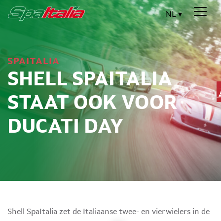
NL
SPAITALIA
SHELL SPAITALIA
STAAT OOK VOOR
DUCATI DAY
Shell SpaItalia zet de Italiaanse twee- en vierwielers in de