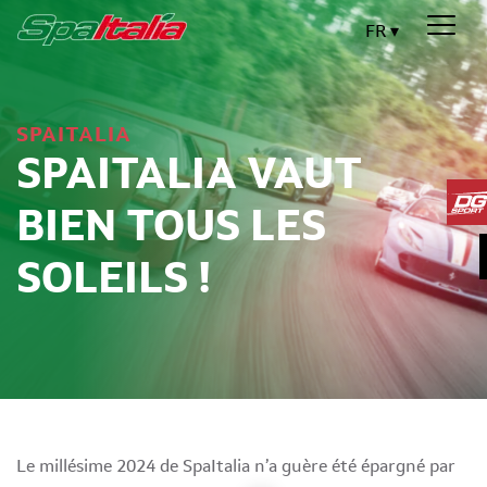
FR
SPAITALIA
SPAITALIA VAUT
BIEN TOUS LES
SOLEILS !
Le millésime 2024 de SpaItalia n’a guère été épargné par