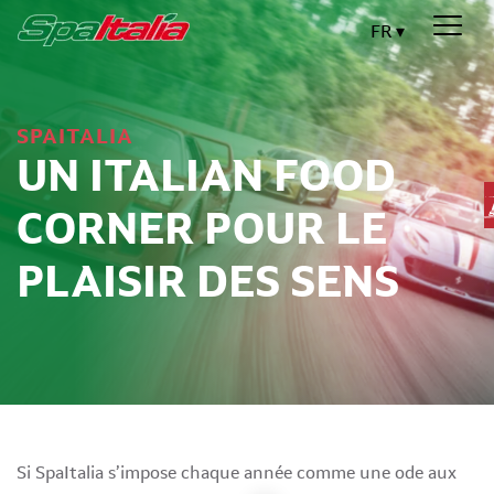
FR
SPAITALIA
UN ITALIAN FOOD
CORNER POUR LE
PLAISIR DES SENS
Si SpaItalia s’impose chaque année comme une ode aux