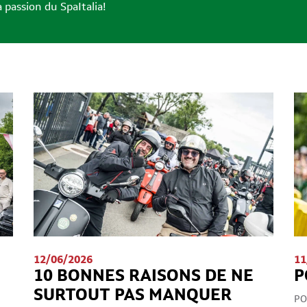
 passion du SpaItalia!
12/06/2026
11
10 BONNES RAISONS DE NE
P
SURTOUT PAS MANQUER
PO