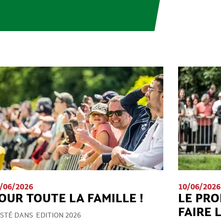
/06/2026
10/06/2026
OUR TOUTE LA FAMILLE !
LE PRO
FAIRE 
STÉ DANS
EDITION 2026